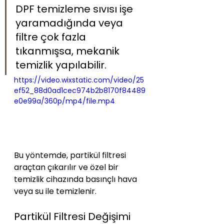
DPF temizleme sıvısı işe 
yaramadığında veya 
filtre çok fazla 
tıkanmışsa, mekanik 
temizlik yapılabilir. 
https://video.wixstatic.com/video/25
ef52_88d0ad1cec974b2b8170f84489
e0e99a/360p/mp4/file.mp4
Bu yöntemde, partikül filtresi 
araçtan çıkarılır ve özel bir 
temizlik cihazında basınçlı hava 
veya su ile temizlenir.
Partikül Filtresi Değişimi