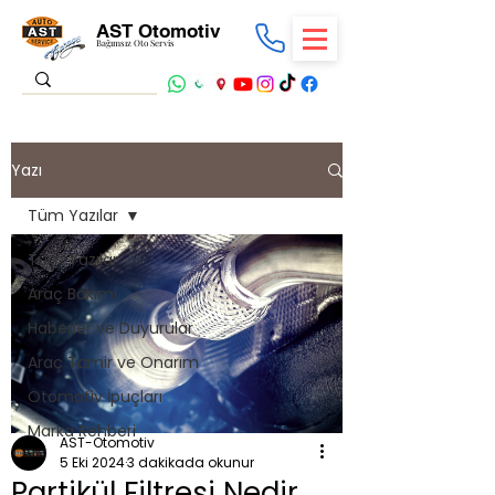
AST Otomotiv
Bağımsız Oto Servis
Yazı
Tüm Yazılar
Tüm Yazılar
Araç Bakımı
Haberler ve Duyurular
Araç Tamir ve Onarım
Otomotiv İpuçları
Marka Rehberi
AST-Otomotiv
5 Eki 2024
3 dakikada okunur
Partikül Filtresi Nedir,