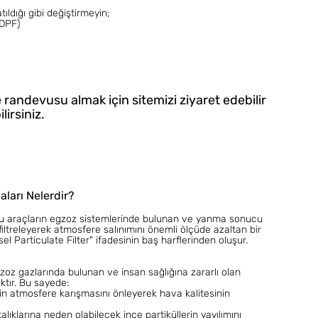
tıldığı gibi değiştirmeyin;
i (DPF)
me randevusu almak için sitemizi ziyaret edebilir
lirsiniz.
aları Nelerdir?
torlu araçların egzoz sistemlerinde bulunan ve yanma sonucu
 filtreleyerek atmosfere salınımını önemli ölçüde azaltan bir
sel Particulate Filter" ifadesinin baş harflerinden oluşur.
gzoz gazlarında bulunan ve insan sağlığına zararlı olan
ktır. Bu sayede:
llerin atmosfere karışmasını önleyerek hava kalitesinin
lıklarına neden olabilecek ince partiküllerin yayılımını