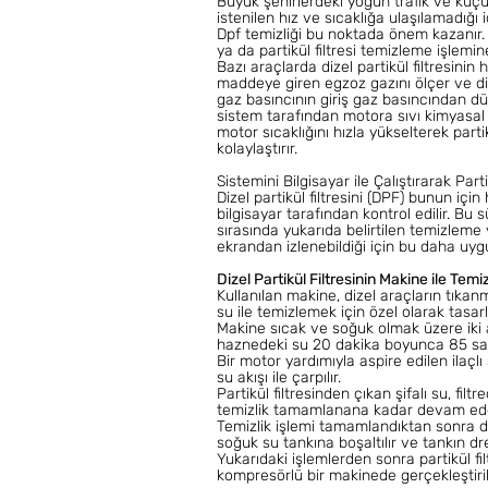
Büyük şehirlerdeki yoğun trafik ve küçü
istenilen hız ve sıcaklığa ulaşılamadığı 
Dpf temizliği bu noktada önem kazanır. 
ya da partikül filtresi temizleme işlemi
Bazı araçlarda dizel partikül filtresinin
maddeye giren egzoz gazını ölçer ve diğe
gaz basıncının giriş gaz basıncından dü
sistem tarafından motora sıvı kimyasal g
motor sıcaklığını hızla yükselterek partik
kolaylaştırır.
Sistemini Bilgisayar ile Çalıştırarak Par
Dizel partikül filtresini (DPF) bunun için
bilgisayar tarafından kontrol edilir. Bu
sırasında yukarıda belirtilen temizleme 
ekrandan izlenebildiği için bu daha uyg
Dizel Partikül Filtresinin Makine ile Tem
Kullanılan makine, dizel araçların tıkanmı
su ile temizlemek için özel olarak tasar
Makine sıcak ve soğuk olmak üzere iki 
haznedeki su 20 dakika boyunca 85 santi
Bir motor yardımıyla aspire edilen ilaçlı
su akışı ile çarpılır.
Partikül filtresinden çıkan şifalı su, fil
temizlik tamamlanana kadar devam ed
Temizlik işlemi tamamlandıktan sonra 
soğuk su tankına boşaltılır ve tankın dr
Yukarıdaki işlemlerden sonra partikül fi
kompresörlü bir makinede gerçekleştiril