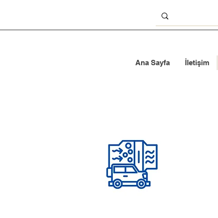
Ana Sayfa
İletişim
 Filtresi
ği ve
nu
Bilgi Alın