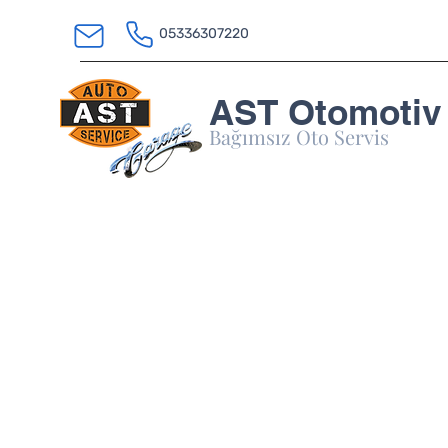
05336307220
AST Otomotiv
Bağımsız Oto Servis
Dizel Partikül
(DPF) Temizli
Rejenerasyo