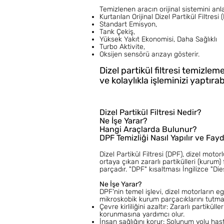
Temizlenen aracın orijinal sistemini anla
Kurtarılan Orijinal Dizel Partikül Filtres
Standart Emisyon,
Tank Çekiş,
Yüksek Yakıt Ekonomisi, Daha Sağlıklı
Turbo Aktivite,
Oksijen sensörü arızayı gösterir.
Dizel partikül filtresi temizle
ve kolaylıkla işleminizi yaptırabi
Dizel Partikül Filtresi Nedir?
Ne İşe Yarar?
Hangi Araçlarda Bulunur?
DPF Temizliği Nasıl Yapılır ve Fayd
Dizel Partikül Filtresi (DPF), dizel mo
ortaya çıkan zararlı partikülleri (kurum)
parçadır. "DPF" kısaltması İngilizce "Die
Ne İşe Yarar?
DPF'nin temel işlevi, dizel motorların e
mikroskobik kurum parçacıklarını tutma
Çevre kirliliğini azaltır: Zararlı partikü
korunmasına yardımcı olur.
İnsan sağlığını korur: Solunum yolu hasta