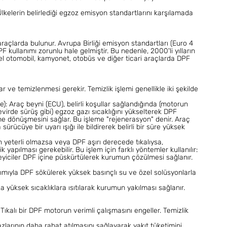
kelerin belirlediği egzoz emisyon standartlarını karşılamada
 araçlarda bulunur. Avrupa Birliği emisyon standartları (Euro 4
PF kullanımı zorunlu hale gelmiştir. Bu nedenle, 2000'li yılların
izel otomobil, kamyonet, otobüs ve diğer ticari araçlarda DPF
ve temizlenmesi gerekir. Temizlik işlemi genellikle iki şekilde
: Araç beyni (ECU), belirli koşullar sağlandığında (motorun
devirde sürüş gibi) egzoz gazı sıcaklığını yükselterek DPF
ne dönüşmesini sağlar. Bu işleme "rejenerasyon" denir. Araç
ürücüye bir uyarı ışığı ile bildirerek belirli bir süre yüksek
 yeterli olmazsa veya DPF aşırı derecede tıkalıysa,
 yapılması gerekebilir. Bu işlem için farklı yöntemler kullanılır:
eyiciler DPF içine püskürtülerek kurumun çözülmesi sağlanır.
dımıyla DPF sökülerek yüksek basınçlı su ve özel solüsyonlarla
rda yüksek sıcaklıklara ısıtılarak kurumun yakılması sağlanır.
ıkalı bir DPF motorun verimli çalışmasını engeller. Temizlik
zlarının daha rahat atılmasını sağlayarak yakıt tüketimini