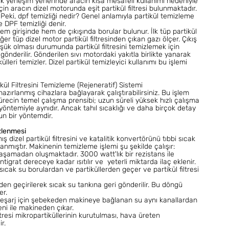
k yerleşim yerlerinde aracın kısa mesafeli kullanımı nedeniyle
için aracın dizel motorunda eşit partikül filtresi bulunmaktadır.
Peki, dpf temizliği nedir? Genel anlamıyla partikül temizleme
ne DPF temizliği denir.
 hem girişinde hem de çıkışında borular bulunur. İlk tüp partikül
r tüp dizel motor partikül filtresinden çıkan gazı ölçer. Çıkış
şük olması durumunda partikül filtresini temizlemek için
önderilir. Gönderilen sıvı motordaki yakıtla birlikte yanarak
ülleri temizler. Dizel partikül temizleyici kullanımı bu işlemi
S
tikül Filtresini Temizleme (Rejeneratif) Sistemi
 hazırlanmış cihazlara bağlayarak çalıştırabilirsiniz. Bu işlem
 sürecin temel çalışma prensibi; uzun süreli yüksek hızlı çalışma
yöntemiyle aynıdır. Ancak tahıl sıcaklığı ve daha birçok detay
un bir yöntemdir.
izlenmesi
ş dizel partikül filtresini ve katalitik konvertörünü tıbbi sıcak
lanmıştır. Makinenin temizleme işlemi şu şekilde çalışır:
aşamadan oluşmaktadır. 3000 watt'lık bir rezistans ile
grat dereceye kadar ısıtılır ve yeterli miktarda ilaç eklenir.
 sıcak su borulardan ve partiküllerden geçer ve partikül filtresi
treden geçirilerek sıcak su tankına geri gönderilir. Bu döngü
er.
deşarj için şebekeden makineye bağlanan su aynı kanallardan
eni ile makineden çıkar.
ltresi mikropartiküllerinin kurutulması, hava üreten
ir.