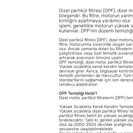
Dizel partikül filtresi (DPF), dize
bileşendir. Bu filtre, motorun yanm
kirliliğini azaltmaya yardımcı olur
işlem, genellikle motorun yüksek sı
kullanılar. DPF'nin düzenli temizli
Dizel partikül filtresi (DPF), dizel moto
filtre, motorunma sürecinde oluşan zarar
olur. Ancak zamanla dolan bu filtreleri
çalıştırılması veya özel temizlik sıvıları
artırarak aracınızın ömrünü uzatır!
DPF temizliği, dizel motor partikül filtrel
Yüksek sıcaklıkta kendi kendini temizlem
devreye girer. Ayrıca, bilgisayar kontro
temizlik yöntemleri de mevcuttur. Tüm
standartlarını sağlamak için son derece
randevu alabilirsiniz!
DPF Temizliği Nedir?
Dizel motor partikül filtrelerini (DPF) t
Yüksek Sıcaklıkta Kendi Kendini Temiz
Yüksek sıcaklıkta dizel partikül filtresi
partikül filtresi belirli bir yüksek sıca
bırakılacaktır. Tabii ki, gerekli yüksek ı
olsa da 2000-2500 dev/dak aralığında yak
seviyesine ulaşılabilmektedir.