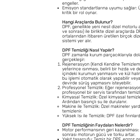
engeller.
Emisyon standartlarına uyumu sağlar: Ül
kritik bir rol oynar.
Hangi Araçlarda Bulunur?
DPF, genellikle yeni nesil dizel motorlu
ve sonrası) ile birlikte dizel araçlarda D
ortalarından itibaren üretilen birçok d
sistemi yer alır.
DPF Temizliği Nasıl Yapılır?
DPF zamanla kurum parçacıklarıyla dolar 
gerçekleşir:
Rejenerasyon (Kendi Kendine Temizleme)
yeterince ısınması, belirli bir hızda ve 
içindeki kurumun yanmasını ve kül hali
bu işlemi otomatik olarak yapabilir veya s
devirde sürüş yapmasını isteyebilir.
Profesyonel Temizlik: Eğer rejenerasyon
profesyonel bir servis tarafından temizlik
Kimyasal Temizlik: Özel kimyasal temizl
Ardından basınçlı su ile durulanır.
Makine ile Temizlik: Özel makineler yar
temizlenir.
Yüksek Isı ile Temizlik: DPF özel fırınla
DPF Temizliğinin Faydaları Nelerdir?
Motor performansının geri kazanılması: T
sonrası motorun gücü ve torku artar.
Yakıt tasarrufu: Temiz bir DPF, egzoz ga