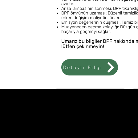
azaltır.
Arıza lambasının sönmesi: DPF tıkanıklığ
DPF ömrünün uzaması: Düzenli temizlik
erken değişim maliyetini önler.
Emisyon değerlerinin düşmesi: Temiz bir
Muayeneden geçme kolaylığı: Düzgün ç
başarıyla geçmeyi sağlar.
Umarız bu bilgiler DPF hakkında me
lütfen çekinmeyin!
Detaylı Bilgi