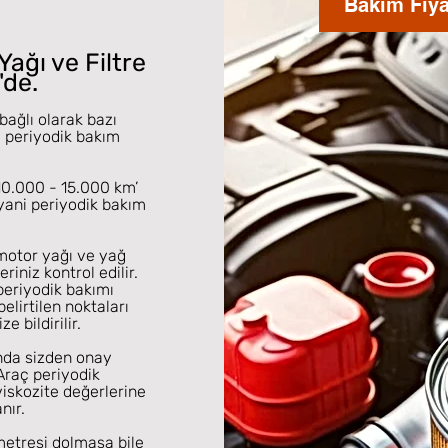
Bakım Fiya
 Yağı ve
Filtre
'de.
ağlı olarak bazı
 periyodik bakım
10.000 - 15.000 km’
 yani periyodik bakım
motor yağı ve yağ
eriniz kontrol edilir.
 periyodik bakımı
elirtilen noktaları
e bildirilir.
nda sizden onay
raç periyodik
viskozite değerlerine
nır.
metresi dolmasa bile