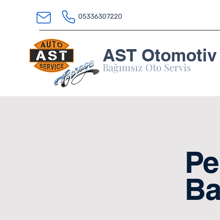
05336307220
AST Otomotiv
Bağımsız Oto Servis
Pe
Ba