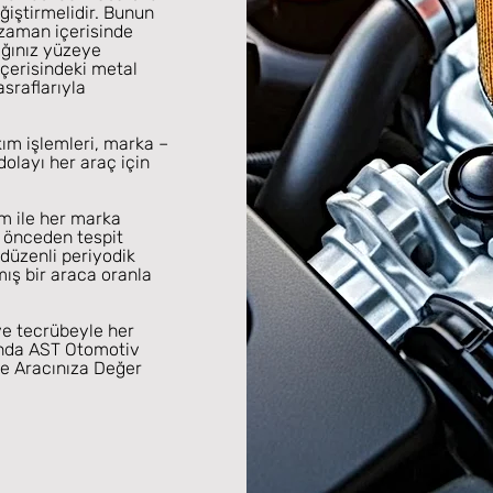
eğiştirmelidir. Bunun
 zaman içerisinde
ağınız yüzeye
çerisindeki metal
sraflarıyla
ım işlemleri, marka –
dolayı her araç için
ım ile her marka
n önceden tespit
düzenli periyodik
mış bir araca oranla
ve tecrübeyle her
unda AST Otomotiv
ve Aracınıza Değer