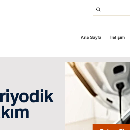
Ana Sayfa
İletişim
riyodik
kım