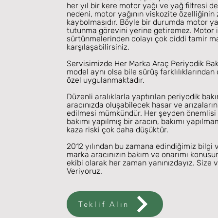
her yıl bir kere motor yağı ve yağ filtresi d
nedeni, motor yağının viskozite özelliğinin
kaybolmasıdır. Böyle bir durumda motor y
tutunma görevini yerine getiremez. Motor i
sürtünmelerinden dolayı çok ciddi tamir ma
karşılaşabilirsiniz.
Servisimizde Her Marka Araç Periyodik Bak
model aynı olsa bile sürüş farklılıklarından 
özel uygulanmaktadır.
Düzenli aralıklarla yaptırılan periyodik bak
aracınızda oluşabilecek hasar ve arızaları
edilmesi mümkündür. Her şeyden önemlisi 
bakımı yapılmış bir aracın, bakımı yapılma
kaza riski çok daha düşüktür.
2012 yılından bu zamana edindiğimiz bilgi 
marka aracınızın bakım ve onarımı konus
ekibi olarak her zaman yanınızdayız. Size 
Veriyoruz.
Teklif Alın