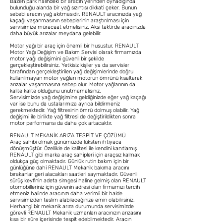
Bazen park halindeki bir aracın yerinden oynadığında
bulunduğu alanda bir yağ sızıntısı dikkati çeker. Bunun
sebebi aracın yağ akıtmasıdır. RENAULT aracınızda yağ
kaçağı yaşanmasının sebeplerinin araştırılması için
servisimize müracaat etmelisiniz. Aksi taktirde aracınızda
daha büyük arızalar meydana gelebilir.
Motor yağı bir araç için önemli bir husustur. RENAULT
Motor Yağı Değişim ve Bakım Servisi olarak firmamızda
motor yağı değişimini güvenli bir şekilde
gerçekleştirebilirsiniz. Yetkisiz kişiler ya da servisler
tarafından gerçekleştirilen yağ değişimlerinde doğru
kullanılmayan motor yağları motorun ömrünü kısaltarak
arızalar yaşanmasına sebep olur. Motor yağlarının da
kalite kalite olduğunu unutmamalısınız.
Servisimizde yağ değişimine geldiğinizde eğer yağ kaçağı
var ise bunu da ustalarımıza ayrıca bildirmeniz
gerekmektedir. Yağ filtresinin ömrü dolmuş olabilir. Yağ
değişimi ile birlikte yağ filtresi de değiştirildikten sonra
motor performansı da daha çok artacaktır.
RENAULT MEKANİK ARIZA TESPİT VE ÇÖZÜMÜ
Araç sahibi olmak günümüzde lüksten ihtiyaca
dönüşmüştür. Özellikle de kalitesi ile kendini kanıtlamış
RENAULT gibi marka araç sahipleri için araçsız kalmak
oldukça güç olmaktadır. Günlük rutin bakım için bir
günlüğüne dahi RENAULT Mekanik bakıma aracını
bırakanlar geri alacakları saatleri saymaktadır. Güvenli
sürüş keyfinin adeta simgesi haline gelmiş olan RENAULT
otomobilleriniz için güvenin adresi olan firmamızı tercih
etmeniz halinde aracınızı daha verimli bir halde
servisimizden teslim alabileceğinize emin olabilirsiniz.
Herhangi bir mekanik arıza durumunda servisimizde
görevli RENAULT Mekanik uzmanları aracınızın arızasını
kısa bir süre içerisinde tespit edebilmektedir. Aracın