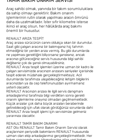
TAMIR BAKIM ONARIM SERVISI
Araç sahibi olmak, yanında bir takım sorumluluklara
da sahip olmayı gerektirir. Bakım onarım
işlemlerinin rutin olarak yapılması aracın ömrünü
daha da uzatmaktadır. İster sıfır kilometre isterse
ikinci el araç olsun, her hâlükârda araç bakımı
önemli bir husustur.
RENAULT ARIZA TESPİT
Araç arızası sürücünün canını oldukça sıkan bir durumdur.
Saat gibi çalışan aracınız bir bakmışsınız hiç tahmin
etmediğiniz bir yerden arıza vermiş. Bu gibi durumlarda
ne yapılması gerektiğini biliyorsanız şanslısınız, ancak
aracınızı götüreceğiniz servis hususunda bilgi sahibi
değilseniz çok da şanslı olmayabilirsiniz.
RENAULT Arıza tespit işlemleri üzerine uzman bir kadro ile
çalışan servisimizde aracınızın arızasını saniyeler içerisinde
tespit ederek müdahale gerçekleştirmekteyiz. Acil
durumlarda tarafımıza ulaşabileceğiniz iletişim bilgilerini
aracınızdan ya da cep telefonunuzdan ayırmamanız
yeterli olacaktır.
RENAULT Aracınızın arızası ile ilgili servis danışmanı
arkadaşlarımız tarafınıza bilgi verdikten sonra gerekli
onarım işlemlerine onayınız olmadan geçilmemektedir.
Küçük arızalar çok daha büyük arızaları beraberinde
getirebileceği için ufak olarak gördüğünüz sorunlarda dahi
RENAULT Arıza tespit işlemi için servisimize gelmeniz
yararınıza olacaktır.
RENAULT TAMİR BAKIM ONARIMI
AST Oto RENAULT Tamir Bakım Onarım Servisi olarak
araçlarınızın periyodik bakımlarını RENAULT hususunda
uzman olan ekip arkadaşlarımız gerçekleştirmektedir. Her
bakım sonrasında araç kilometresine göre yeni bakım