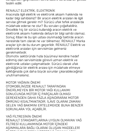
teslim edilir.
RENAULT ELEKTRİK, ELEKTRONİK
Aracınızla ilgili elektrik ve elektronik aksam hakkında ne
kadar bilgi sahibisiniz? Bir aracın elektrik arızaları ile ilgili
servise gitmek gerekir mi? Sürücü ufak tefek arızalarda
müdahale ederse ne olur? Bu soruları çoğaltabiliriz.
Öncelikle hiç bir sürücü kullandığı aracın elektrik ve
elektronik aksamı hakkında detaylı bir bilgi sahibi olamaz.
Sonuç itibari ile bu işin ustası olunmadığı taktirde aracın
neresinde tam olarak ne var bilinemez. RENAULT Marka
araçlar için de bu durum geçerlidir. RENAULT Elektrik ve
elektronik arızaları için servisimize gelmeniz
gerekmektedir.
Otomotiv sektöründe hızla büyümeyi kendine hedef
edinmiş olan servisimizde görevli uzman elektrik ve
elektronik ustaları çalışmaktadır. Sürücü olarak ufak
gördüğünüz bir elektrik arızası için müdahale etmeye
kalktığınızda çok daha büyük sorunlar çıkarabileceğinizi
unutmamalısınız.
MOTOR YAĞININ ÖNEMİ
OTOMOBİLİNİZDE RENAULT TARAFINDAN
ÖNERİLMEYEN BİR MOTOR YAĞI KULLANIMI
SONUCUNDA MOTOR İÇ PARÇALARI OLMASI
GEREKENDEN DAHA FAZLA AŞINDIRARAK MOTOR
ÖMRÜNÜ KISALTMAKTADIR. İLAVE OLARAK ZAMANI
GELEN YAĞ BAKIMINI ERTELEMEKDE BUNA BENZER
SORUNLARA YOL AÇABİLİR.
YAĞ FİLTRESİNİN ÖNEMİ
RENAULT STANDARTLARINA UYGUN OLMAYAN YAĞ
FİLTRESİ KULLANIMINDA MOTOR İÇİNDEKİ
AŞINMALARA BAĞLI OLARAK OLUŞAN MADDELERİ