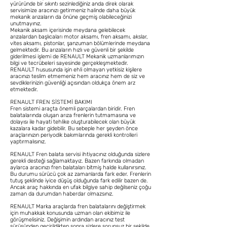
yürüründe bir sıkıntı sezinlediğiniz anda direk olarak
servisimize aracınızı getirmeniz halinde daha büyük
mekanik arızaların da önüne geçmiş olabileceğinizi
unutmayınız.
Mekanik aksam içerisinde meydana gelebilecek
arızalardan başlıcaları motor aksamı, fren aksamı, akslar,
vites aksamı, pistonlar, şanzuman bölümlerinde meydana
gelmektedir. Bu arızaların hızlı ve güvenli bir şekilde
giderilmesi işlemi de RENAULT Mekanik uzmanlarımızın
bilgi ve tecrübeleri sayesinde gerçekleşmektedir.
RENAULT hususunda işin ehli olmayan yetkisiz kişilere
aracınızı teslim etmemeniz hem aracınız hem de siz ve
sevdiklerinizin güvenliği açısından oldukça önem arz
etmektedir.
RENAULT FREN SİSTEMİ BAKIMI
Fren sistemi araçta önemli parçalardan biridir. Fren
balatalarında oluşan arıza frenlerin tutmamasına ve
dolayısı ile hayati tehlike oluşturabilecek olan büyük
kazalara kadar gidebilir. Bu sebeple her şeyden önce
araçlarınızın periyodik bakımlarında gerekli kontrolleri
yaptırmalısınız.
RENAULT Fren balata servisi ihtiyacınız olduğunda sizlere
gerekli desteği sağlamaktayız. Bazen farkında olmadan
aylarca aracınızı fren balataları bitmiş halde kullanırsınız.
Bu durumu sürücü çok az zamanlarda fark eder. Frenlerin
tutuş şeklinde iyice düşüş olduğunda fark edilir bazen de.
Ancak araç hakkında en ufak bilgiye sahip değilseniz çoğu
zaman da durumdan haberdar olmazsınız.
RENAULT Marka araçlarda fren balatalarını değiştirmek
için muhakkak konusunda uzman olan ekibimiz ile
görüşmelisiniz. Değişimin ardından aracınız test
sürüşünden geçirildikten sonra sizlere sorunsuz bir şekilde