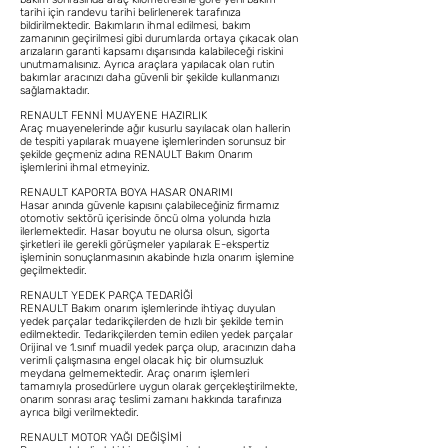
tarihi için randevu tarihi belirlenerek tarafınıza
bildirilmektedir. Bakımların ihmal edilmesi, bakım
zamanının geçirilmesi gibi durumlarda ortaya çıkacak olan
arızaların garanti kapsamı dışarısında kalabileceği riskini
unutmamalısınız. Ayrıca araçlara yapılacak olan rutin
bakımlar aracınızı daha güvenli bir şekilde kullanmanızı
sağlamaktadır.
RENAULT FENNİ MUAYENE HAZIRLIK
Araç muayenelerinde ağır kusurlu sayılacak olan hallerin
de tespiti yapılarak muayene işlemlerinden sorunsuz bir
şekilde geçmeniz adına RENAULT Bakım Onarım
işlemlerini ihmal etmeyiniz.
RENAULT KAPORTA BOYA HASAR ONARIMI
Hasar anında güvenle kapısını çalabileceğiniz firmamız
otomotiv sektörü içerisinde öncü olma yolunda hızla
ilerlemektedir. Hasar boyutu ne olursa olsun, sigorta
şirketleri ile gerekli görüşmeler yapılarak E-ekspertiz
işleminin sonuçlanmasının akabinde hızla onarım işlemine
geçilmektedir.
RENAULT YEDEK PARÇA TEDARİĞİ
RENAULT Bakım onarım işlemlerinde ihtiyaç duyulan
yedek parçalar tedarikçilerden de hızlı bir şekilde temin
edilmektedir. Tedarikçilerden temin edilen yedek parçalar
Orijinal ve 1.sınıf muadil yedek parça olup, aracınızın daha
verimli çalışmasına engel olacak hiç bir olumsuzluk
meydana gelmemektedir. Araç onarım işlemleri
tamamıyla prosedürlere uygun olarak gerçekleştirilmekte,
onarım sonrası araç teslimi zamanı hakkında tarafınıza
ayrıca bilgi verilmektedir.
RENAULT MOTOR YAĞI DEĞİŞİMİ