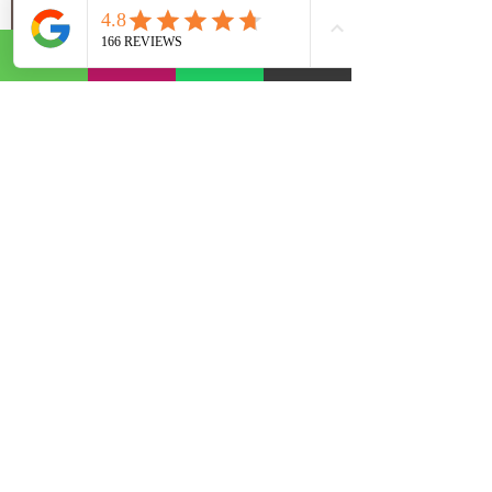
olarak değiştirilmelidir. 
Triger zincir seti; triger 
zinciri, yağ pompa zinciri, 
palet takımı, eksantrik 
dişlisi, krank dişlisi, 
eksantrik gergi kütüğü ve 
yağ pompasından 
oluşur. 
Triger zincir seti değişimi, ustalık 
ve beceri ister. Zamanlamanın 
ve gerdirmenin doğru yapılması 
gerekir. 
Bir triger (eksantrik) zinciri uygun 
şekilde gerilmezse, gevşeme olur 