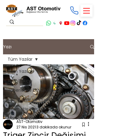
AST Otomotiv
Bağımsız Oto Servis
Yazı
Tüm Yazılar
Tüm Yazılar
Araç Bakımı
Haberler ve Duyurular
Araç Tamir ve Onarım
Otomotiv İpuçları
Marka Rehberi
AST-Otomotiv
27 Nis 2021
3 dakikada okunur
Triger Zincir Değişimi