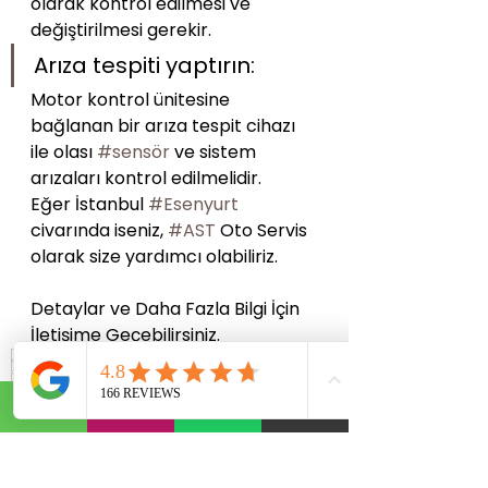
olarak kontrol edilmesi ve 
değiştirilmesi gerekir.
Arıza tespiti yaptırın: 
Motor kontrol ünitesine 
bağlanan bir arıza tespit cihazı 
ile olası 
#sensör
 ve sistem 
arızaları kontrol edilmelidir.
Eğer İstanbul 
#Esenyurt
civarında iseniz, 
#AST
 Oto Servis 
olarak size yardımcı olabiliriz.
Detaylar ve Daha Fazla Bilgi İçin 
İletişime Geçebilirsiniz.
ast otomotiv
ast oto servis
ast auto service
araç bakımı
oto servis
oto bakım onarım tamir servisi
seyahat ipuçları
araç tamircisi
araç periyodik bakım
akçaburgaz oto servis
araba tamircisi