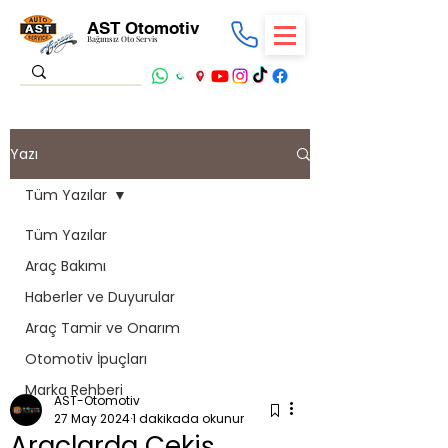
AST Otomotiv
Bağımsız Oto Servis
Yazı
Tüm Yazılar
Tüm Yazılar
Araç Bakımı
Haberler ve Duyurular
Araç Tamir ve Onarım
Otomotiv İpuçları
Marka Rehberi
AST-Otomotiv
27 May 2024
1 dakikada okunur
Araçlarda Çekiş