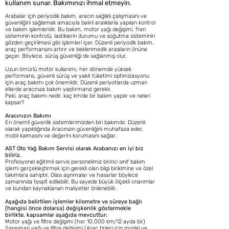
kullanım sunar. Bakımınızı ihmal etmeyin.
Arabalar için periyodik bakım, aracın sağlıklı çalışmasını ve
güvenliğini sağlamak amacıyla belirli aralıklarla yapılan kontrol
ve bakım işlemleridir. Bu bakım, motor yağı değişimi, fren
sisteminin kontrolü, lastiklerin durumu ve soğutma sisteminin
gözden geçirilmesi gibi işlemleri içer. Düzenli periyodik bakım,
araç performansını artırır ve beklenmedik arızaların önüne
geçer. Böylece, sürüş güvenliği de sağlanmış olur.
Uzun ömürlü motor kullanımı, her dönemde yüksek
performans, güvenli sürüş ve yakıt tüketimi optimizasyonu
için araç bakımı çok önemlidir. Düzenli periyotlarda uzman
ellerde aracınıza bakım yaptırmanız gerekir.
Peki, araç bakımı nedir, kaç km’de bir bakım yapılır ve neleri
kapsar?
Aracınızın Bakımı
En önemli güvenlik sistemlerimizden biri bakımdır. Düzenli
olarak yapıldığında Aracınızın güvenliğini muhafaza eder,
mobil kalmasını ve değerini korumasını sağlar.
AST Oto Yağ Bakım Servisi olarak Arabanızı en iyi biz
biliriz.
Profesyonel eğitimli servis personelimiz birinci sınıf bakım
işlemi gerçekleştirmek için gerekli olan bilgi birikimine ve özel
takımlara sahiptir. Olası aşınmalar ve hasarlar böylece
zamanında tespit edilebilir. Bu sayede büyük ölçekli onarımlar
ve bundan kaynaklanan maliyetler önlenebilir.
Aşağıda belirtilen işlemler kilometre ve süreye bağlı
(hangisi önce dolarsa) değişkenlik göstermekle
birlikte, kapsamlar aşağıda mevcuttur:
Motor yağı ve filtre değişimi (her 10.000 km/12 ayda bir)
Şansıman yağı ve filtre değişimi (Araç tipleri için model ve