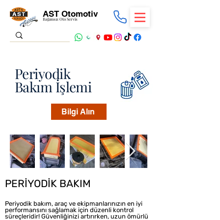
AST Otomotiv
Bağımsız Oto Servis
Periyodik
Bakım İşlemi
Bilgi Alın
PERİYODİK BAKIM
Periyodik bakım, araç ve ekipmanlarınızın en iyi
performansını sağlamak için düzenli kontrol
süreçleridir! Güvenliğinizi artırırken, uzun ömürlü