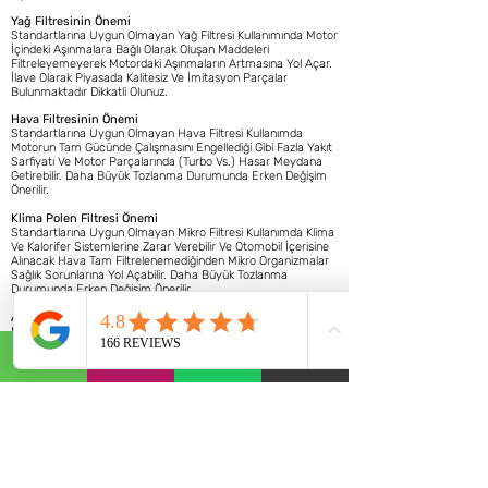
Yağ Filtresinin Önemi
Standartlarına Uygun Olmayan Yağ Filtresi Kullanımında Motor
İçindeki Aşınmalara Bağlı Olarak Oluşan Maddeleri
Filtreleyemeyerek Motordaki Aşınmaların Artmasına Yol Açar.
İlave Olarak Piyasada Kalitesiz Ve İmitasyon Parçalar
Bulunmaktadır Dikkatli Olunuz.
Hava Filtresinin Önemi
Standartlarına Uygun Olmayan Hava Filtresi Kullanımda
Motorun Tam Gücünde Çalışmasını Engellediği Gibi Fazla Yakıt
Sarfiyatı Ve Motor Parçalarında (Turbo Vs.) Hasar Meydana
Getirebilir. Daha Büyük Tozlanma Durumunda Erken Değişim
Önerilir.
Klima Polen Filtresi Önemi
Standartlarına Uygun Olmayan Mikro Filtresi Kullanımda Klima
Ve Kalorifer Sistemlerine Zarar Verebilir Ve Otomobil İçerisine
Alınacak Hava Tam Filtrelenemediğinden Mikro Organizmalar
Sağlık Sorunlarına Yol Açabilir. Daha Büyük Tozlanma
Durumunda Erken Değişim Önerilir.
Ateşleme Sisteminin Önemi
Motor Yağının Her 3. Değişiminde Bujilerin Değişimi
Önerilmektedir. Değişim Zamanı Geçirilen Buji Yakıtı Tam
Yakamayarak Egzoz Sistemi Ve Motor Silindirlerine Zarar
Vermekle Birlikte Yakıt Sarfiyatını Yükseltir, Performansı
Düşürür.
Yakıt Filtresinin Önemi
Motor Yağının Her 3. Değişiminde Yakıt Ana Filtresinin Değişimi
Önerilmektedir. Kötü Dizel Yakıt Kalitesi Durumunda Değişim
Aralığı Gerekirse Kısaltılmalıdır. Değişim Zamanı Geçirilen Yakıt
Filtresi Yakıt Sistemine Zarar Verir.