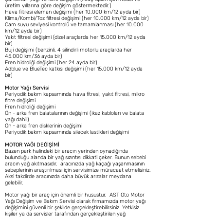
üretim yıllarına göre değişim göstermektedir.)
Hava filtresi eleman değişimi (her 10.000 km/12 ayda bir)
Klima/Kombi/Toz filtresi değişimi (her 10.000 km/12 ayda bir)
Cam suyu seviyesi kontrolü ve tamamlanması (her 10.000
km/12 ayda bir)
Yakıt filtresi değişimi (dizel araçlarda her 15.000 km/12 ayda
bir)
Buji değişimi (benzinli, 4 silindirli motorlu araçlarda her
45.000 km/36 ayda bir)
Fren hidroliği değişimi (her 24 ayda bir)
Adblue ve BlueTec katkısı değişimi (her 15.000 km/12 ayda
bir)
Motor Yağı Servisi
Periyodik bakım kapsamında hava fitresi, yakıt filtresi, mikro
filtre değişimi
Fren hidroliği değişimi
Ön - arka fren balatalarının değişimi (ikaz kabloları ve balata
yağı dahil)
Ön - arka fren disklerinin değişimi
Periyodik bakım kapsamında silecek lastikleri değişimi
MOTOR YAĞI DEĞİŞİMİ
Bazen park halindeki bir aracın yerinden oynadığında
bulunduğu alanda bir yağ sızıntısı dikkati çeker. Bunun sebebi
aracın yağ akıtmasıdır. aracınızda yağ kaçağı yaşanmasının
sebeplerinin araştırılması için servisimize müracaat etmelisiniz.
Aksi takdirde aracınızda daha büyük arızalar meydana
gelebilir.
Motor yağı bir araç için önemli bir husustur. AST Oto Motor
Yağı Değişim ve Bakım Servisi olarak firmamızda motor yağı
değişimini güvenli bir şekilde gerçekleştirebilirsiniz. Yetkisiz
kişiler ya da servisler tarafından gerçekleştirilen yağ