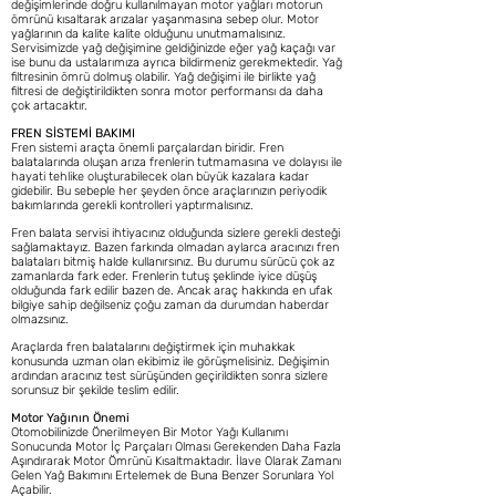
değişimlerinde doğru kullanılmayan motor yağları motorun
ömrünü kısaltarak arızalar yaşanmasına sebep olur. Motor
yağlarının da kalite kalite olduğunu unutmamalısınız.
Servisimizde yağ değişimine geldiğinizde eğer yağ kaçağı var
ise bunu da ustalarımıza ayrıca bildirmeniz gerekmektedir. Yağ
filtresinin ömrü dolmuş olabilir. Yağ değişimi ile birlikte yağ
filtresi de değiştirildikten sonra motor performansı da daha
çok artacaktır.
FREN SİSTEMİ BAKIMI
Fren sistemi araçta önemli parçalardan biridir. Fren
balatalarında oluşan arıza frenlerin tutmamasına ve dolayısı ile
hayati tehlike oluşturabilecek olan büyük kazalara kadar
gidebilir. Bu sebeple her şeyden önce araçlarınızın periyodik
bakımlarında gerekli kontrolleri yaptırmalısınız.
Fren balata servisi ihtiyacınız olduğunda sizlere gerekli desteği
sağlamaktayız. Bazen farkında olmadan aylarca aracınızı fren
balataları bitmiş halde kullanırsınız. Bu durumu sürücü çok az
zamanlarda fark eder. Frenlerin tutuş şeklinde iyice düşüş
olduğunda fark edilir bazen de. Ancak araç hakkında en ufak
bilgiye sahip değilseniz çoğu zaman da durumdan haberdar
olmazsınız.
Araçlarda fren balatalarını değiştirmek için muhakkak
konusunda uzman olan ekibimiz ile görüşmelisiniz. Değişimin
ardından aracınız test sürüşünden geçirildikten sonra sizlere
sorunsuz bir şekilde teslim edilir.
Motor Yağının Önemi
Otomobilinizde Önerilmeyen Bir Motor Yağı Kullanımı
Sonucunda Motor İç Parçaları Olması Gerekenden Daha Fazla
Aşındırarak Motor Ömrünü Kısaltmaktadır. İlave Olarak Zamanı
Gelen Yağ Bakımını Ertelemek de Buna Benzer Sorunlara Yol
Açabilir.