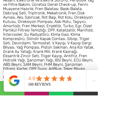
Aksam, Elektronik ve Elektrik Sorunu, Periyodik Yağ
ve Filtre Bakımı, Ücretsiz Genel Check-up, Fenni
Muayene Hazırlık, Fren Balatası, Baskı Balata,
Debriyaj Seti, Triptronik, Mekatronik, Fren Disk
Aynası, Aks, Salıncak, Rot Başı, Rot Kolu, Direksiyon
Kutusu, Direksiyon Pompası, Askı Rotu, Taşıyıcı,
Amortisör, Fren Merkezi, Enjektör, Turbo, Egr, Dizel
Partikül Filtresi Temizliği, DPF, Katalizatör, Manifold,
İntercooler, Su Radyatörü, Klima Gazı, Klima
Kompresörü, Silindir Kapak Contası, Sibop, Triger
Seti, Devirdaim, Termostat, V Kayışı, V Kayışı Gergi
Bilyası, Yağ Pompası, Piston Sekman, Ana Kol Yatak,
Grank Ay Yatağı, Krank Mili, Krank Kasnağı,
Eksantrik Zincir Seti, Triger Kayışı, Antifriz, Fren
Hidrolik Yağı, Şanzıman Yağı, BSI Beyni, ECU Beyni,
ABS Beyni, SAM Beyni, FHM Beyni, Şanzıman
Filtresi, Karter, DPF Sıvısı, AdBlue, Teker Bilyası,
Teker Poryası gibi Tüm İşlemlerin Tamir Bakım
Onarım İşlemleri AST Oto Servis'te yapılmaktadır.
Detaylı Bilgi
Araç Arıza İşaretleri
Abonelik Formu