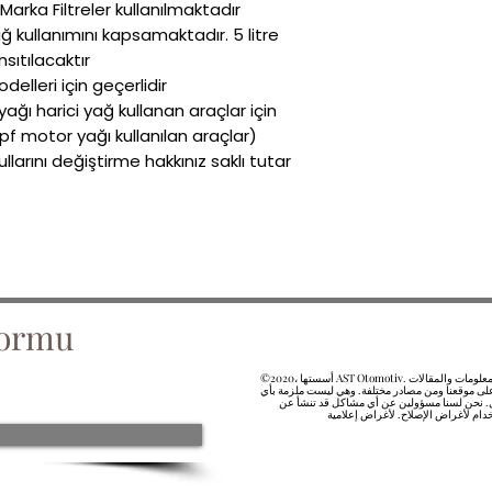
rka Filtreler kullanılmaktadır.
ğ kullanımını kapsamaktadır. 5 litre
sıtılacaktır.
leri için geçerlidir.
ğı harici yağ kullanan araçlar için
dpf motor yağı kullanılan araçlar)
rını değiştirme hakkınız saklı tutar.
Formu
©2020، أسستها AST Otomotiv. لقد قمنا بتجميع نص المعلومات والمقالات
على موقعنا ومن مصادر مختلفة. وهي ليست ملزمة بأي
 نحن لسنا مسؤولين عن أي مشاكل قد تنشأ عن