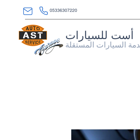
05336307220
أست للسيارات
مة السيارات المستقلة