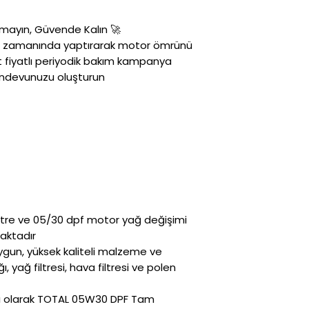
🚀 Aracınızın Bakımlarını Aksatmayın, Güvende Kalın! 🚗
ını zamanında yaptırarak motor ömrünü
it fiyatlı periyodik bakım kampanya
andevunuzu oluşturun.
tre ve 05/30 dpf motor yağ değişimi
aktadır.
 uygun, yüksek kaliteli malzeme ve
, yağ filtresi, hava filtresi ve polen
sı olarak TOTAL 05W30 DPF Tam