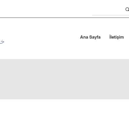
Ana Sayfa
İletişim
خد