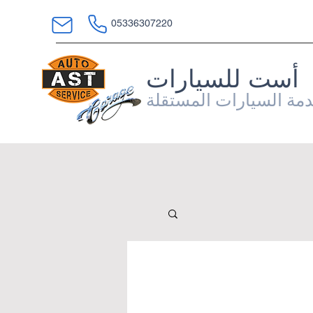
05336307220
أست للسيارات
مة السيارات المستقلة