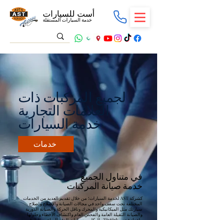
أست للسيارات
خدمة السيارات المستقلة
لجميع المركبات ذات
العلامات التجارية
خدمة السيارات
خدمات
في متناول الجميع
خدمة صيانة المركبات
كشركة AST لخدمة السيارات؛ من خلال تقديم العديد من الخدمات
المختلفة تحت سقف واحد في مجالات الصيانة والإصلاح وإصلاح
سيارتك مثل الميكانيكية والمحرك وناقل الحركة والصيانة الدورية
والصيانة الثقيلة العامة والفحص العام واكتشاف الأخطاء وحلولها
وإعداد فحص Tüvtürk والركاب ، سيارات الدفع الرباعي، الطرق