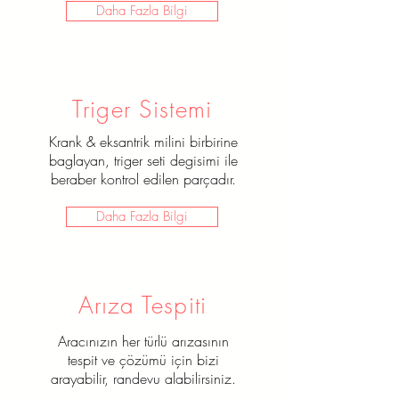
Daha Fazla Bilgi
Fren Sistemi
Triger Sistemi
Fren balataları, aracın fren ve
Krank &
eksantrik milini birbirine
amortisörden olusan sisteminin en
baglayan, triger seti degisimi ile
önemli parçalarından biridir.
beraber kontrol edilen parçadır.
Daha Fazla Bilgi
Daha Fazla Bilgi
Arıza Tespiti
Aracınızın her türlü arızasının
tespit ve çözümü için bizi
arayabilir, randevu alabilirsiniz.