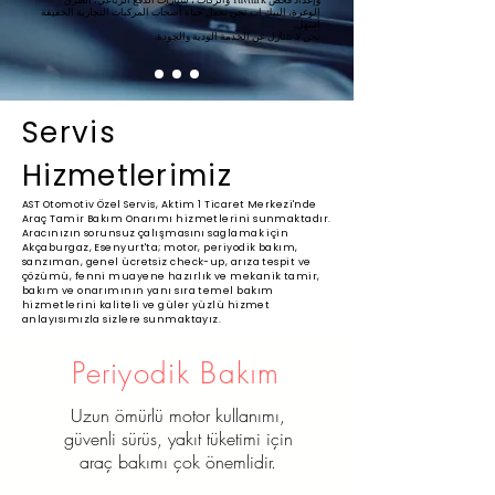
الوعرة، البيك اب نحن نجعل حياة أصحاب المركبات التجارية الخفيفة
أسهل.
نحن لا نتنازل عن الخدمة الودية والجودة.
Servis
Hizmetlerimiz
AST Otomotiv Özel Servis, Aktim 1 Ticaret Merkezi'nde
Araç Tamir Bakım Onarımı hizmetlerini sunmaktadır.
Aracınızın sorunsuz çalışmasını saglamak için
Akçaburgaz, Esenyurt'ta; motor, periyodik bakım,
sanzıman, genel ücretsiz check-up, arıza tespit ve
çözümü, fenni muayene hazırlık ve mekanik tamir,
bakım ve onarımının yanı sıra temel bakım
hizmetlerini kaliteli ve güler yüzlü hizmet
anlayısımızla sizlere sunmaktayız.
Periyodik Bakım
Uzun ömürlü motor kullanımı,
güvenli sürüs, yakıt tüketimi için
araç bakımı çok önemlidir.