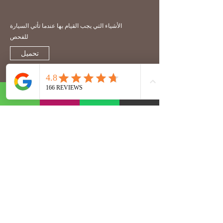
الأشياء التي يجب القيام بها عندما تأتي السيارة
للفحص
تحميل
بعد الفحص
الأشياء التي يجب القيام بها بعد فحص السيارة
تحميل
الملفات والروابط الخارجية هنا هي لأغراض إعلامية فقط. انها ليست ملزمة.
لا تتحمل AST Otomotiv أي مسؤولية.
Abonelik Formu