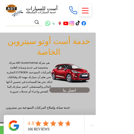
أست للسيارات
خدمة السيارات المستقلة
خدمة أست أوتو سيتروين
الخاصة
شركة AST Automotive هي شركة
متخصصة في خدمة وصيانة العلامة
التجارية CITROEN والمركبات النموذجية.
نحن نعلم أن سيارتك مهمة لك ولعائلتك،
لذلك نحن هنا للمساعدة في تحسين أدائها
الحالي والمستقبلي. أحضر سيارتك إلينا
اتصل بنا
للفحص وإجراء أي تعديلات ضرورية.
خدمة صيانة وإصلاح المركبات النموذجية من سيتروين
Abonelik Formu