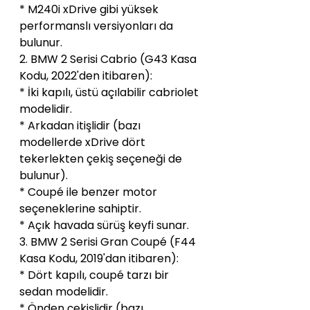
* M240i xDrive gibi yüksek 
performanslı versiyonları da 
bulunur.
2. BMW 2 Serisi Cabrio (G43 Kasa 
Kodu, 2022'den itibaren):
* İki kapılı, üstü açılabilir cabriolet 
modelidir.
* Arkadan itişlidir (bazı 
modellerde xDrive dört 
tekerlekten çekiş seçeneği de 
bulunur).
* Coupé ile benzer motor 
seçeneklerine sahiptir.
* Açık havada sürüş keyfi sunar.
3. BMW 2 Serisi Gran Coupé (F44 
Kasa Kodu, 2019'dan itibaren):
* Dört kapılı, coupé tarzı bir 
sedan modelidir.
* Önden çekişlidir (bazı 