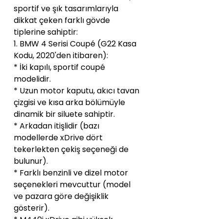
sportif ve şık tasarımlarıyla 
dikkat çeken farklı gövde 
tiplerine sahiptir:
1. BMW 4 Serisi Coupé (G22 Kasa 
Kodu, 2020'den itibaren):
* İki kapılı, sportif coupé 
modelidir.
* Uzun motor kaputu, akıcı tavan 
çizgisi ve kısa arka bölümüyle 
dinamik bir siluete sahiptir.
* Arkadan itişlidir (bazı 
modellerde xDrive dört 
tekerlekten çekiş seçeneği de 
bulunur).
* Farklı benzinli ve dizel motor 
seçenekleri mevcuttur (model 
ve pazara göre değişiklik 
gösterir).