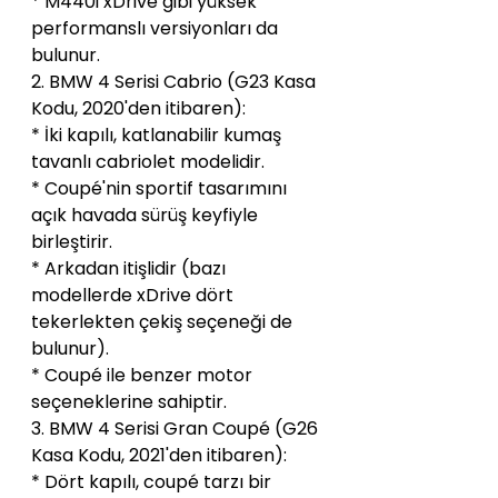
* M440i xDrive gibi yüksek 
performanslı versiyonları da 
bulunur.
2. BMW 4 Serisi Cabrio (G23 Kasa 
Kodu, 2020'den itibaren):
* İki kapılı, katlanabilir kumaş 
tavanlı cabriolet modelidir.
* Coupé'nin sportif tasarımını 
açık havada sürüş keyfiyle 
birleştirir.
* Arkadan itişlidir (bazı 
modellerde xDrive dört 
tekerlekten çekiş seçeneği de 
bulunur).
* Coupé ile benzer motor 
seçeneklerine sahiptir.
3. BMW 4 Serisi Gran Coupé (G26 
Kasa Kodu, 2021'den itibaren):
* Dört kapılı, coupé tarzı bir 