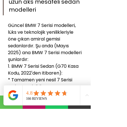
uzun aks mesafeli sedan 
modelleri
Güncel BMW 7 Serisi modelleri, 
lüks ve teknolojik yenilikleriyle 
öne çıkan amiral gemisi 
sedanlardır. Şu anda (Mayıs 
2025) ana BMW 7 Serisi modelleri 
şunlardır:
1. BMW 7 Serisi Sedan (G70 Kasa 
Kodu, 2022'den itibaren):
* Tamamen yeni nesil 7 Serisi 
sedan modelidir.
* Cesur ve modern tasarımı, lüks 
iç mekanı ve en son 
teknolojileriyle dikkat 
çekmektedir.
* Hem arkadan itişli hem de 