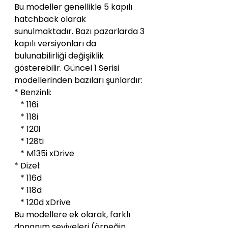
Bu modeller genellikle 5 kapılı 
hatchback olarak 
sunulmaktadır. Bazı pazarlarda 3 
kapılı versiyonları da 
bulunabilirliği değişiklik 
gösterebilir. Güncel 1 Serisi 
modellerinden bazıları şunlardır:
* Benzinli:
   * 116i
   * 118i
   * 120i
   * 128ti
   * M135i xDrive
* Dizel:
   * 116d
   * 118d
   * 120d xDrive
Bu modellere ek olarak, farklı 
donanım seviyeleri (örneğin 