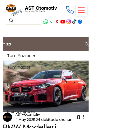
AST Otomotiv
Bağımsız Oto Servis
Yazı
Tüm Yazılar
Tüm Yazılar
Araç Bakımı
Haberler ve Duyurular
Araç Tamir ve Onarım
Otomotiv İpuçları
Marka Rehberi
AST-Otomotiv
4 May 2025
24 dakikada okunur
BMW Modelleri