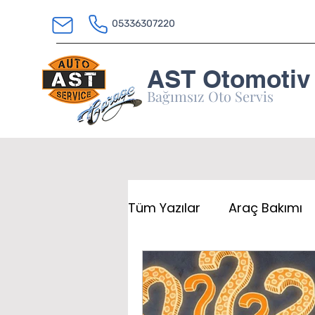
05336307220
AST Otomotiv
Bağımsız Oto Servis
Tüm Yazılar
Araç Bakımı
Otomotiv İpuçları
Mar