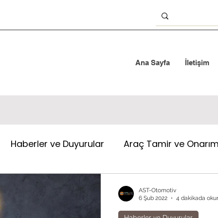
Ana Sayfa
İletişim
Haberler ve Duyurular
Araç Tamir ve Onarı
ka Rehberi
AST-Otomotiv
6 Şub 2022
4 dakikada oku
Haberler ve Duyurular