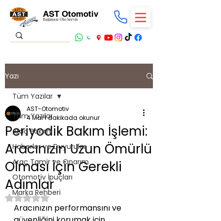
AST Otomotiv
Bağımsız Oto Servis
Yazı
Tüm Yazılar
AST-Otomotiv
Tüm Yazılar
4 Mar
1 dakikada okunur
Periyodik Bakım İşlemi:
Araç Bakımı
Aracınızın Uzun Ömürlü
Haberler ve Duyurular
Araç Tamir ve Onarım
Olması İçin Gerekli
Otomotiv İpuçları
Adımlar
Marka Rehberi
5 üzerinden NaN yıldız
Aracınızın performansını ve 
güvenliğini korumak için 