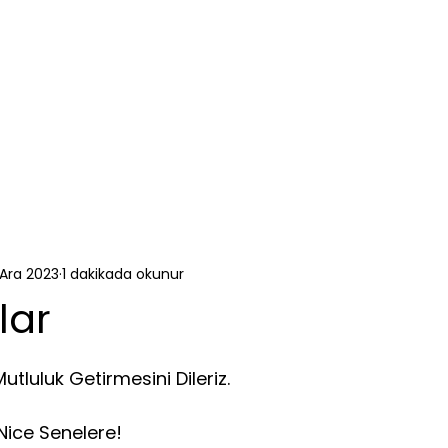
 Ara 2023
1 dakikada okunur
lar
ldız
utluluk Getirmesini Dileriz.
 Nice Senelere!