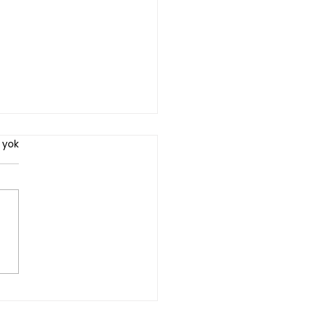
 yok
 Yolculuklarda Nelere
at Edilmeli?