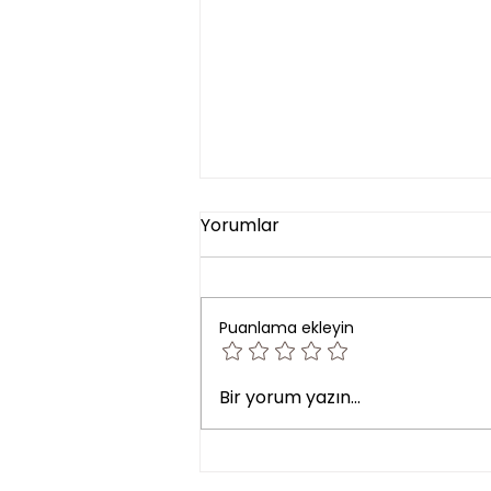
Yorumlar
Puanlama ekleyin
Granüler Ceviz Kabugu
Bir yorum yazın...
Yöntemi İle Subap Kurum
Temizliği Hangi Araçlara
Yapılır?