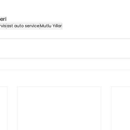
eri
rvis
ast auto service
Mutlu Yıllar