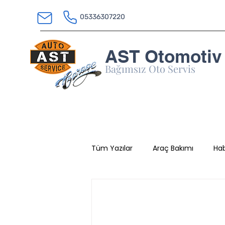
05336307220
AST Otomotiv
Bağımsız Oto Servis
Tüm Yazılar
Araç Bakımı
Hab
Marka Rehberi