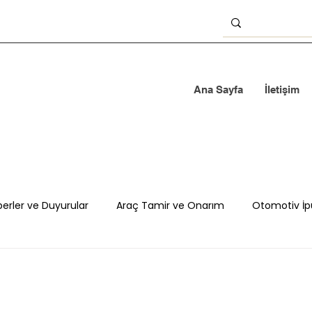
Ana Sayfa
İletişim
erler ve Duyurular
Araç Tamir ve Onarım
Otomotiv İp