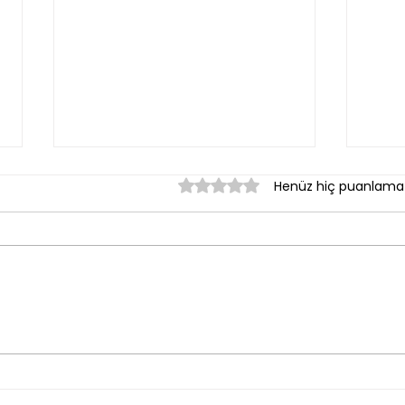
5 üzerinden 0 yıldız
Henüz hiç puanlama
Adblue nedir? Ne işe
Uzun
yarar? Hangi araç ve
Dikk
modellerde vardır? İptal
etmek zararlı mıdır?