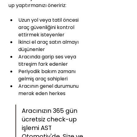
up yaptırmanızı öneririz:
Uzun yol veya tatil öncesi 
araç güvenliğini kontrol 
ettirmek isteyenler
İkinci el araç satın almayı 
düşünenler
Aracında garip ses veya 
titreşim fark edenler
Periyodik bakım zamanı 
gelmiş araç sahipleri
Aracının genel durumunu 
merak eden herkes
Aracınızın 365 gün 
ücretsiz check-up 
işlemi AST 
Otomotiv'de. Size ve 