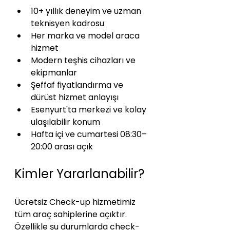
10+ yıllık deneyim ve uzman 
teknisyen kadrosu
Her marka ve model araca 
hizmet
Modern teşhis cihazları ve 
ekipmanlar
Şeffaf fiyatlandırma ve 
dürüst hizmet anlayışı
Esenyurt'ta merkezi ve kolay 
ulaşılabilir konum
Hafta içi ve cumartesi 08:30–
20:00 arası açık
Kimler Yararlanabilir?
Ücretsiz Check-up hizmetimiz 
tüm araç sahiplerine açıktır. 
Özellikle şu durumlarda check-