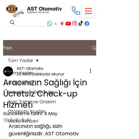
AST Otomotiv
Bağımsız Oto Servis
Yazı
Tüm Yazılar
AST-Otomotiv
Tüm Yazılar
25 Nis
2 dakikada okunur
Aracınızın Sağlığı İçin
Araç Bakımı
Ücretsiz Check-up
Haberler ve Duyurular
Araç Tamir ve Onarım
Hizmeti
Otomotiv İpuçları
Güncelleme tarihi:
4 May
5 üzerinden NaN yıldız
Marka Rehberi
Aracınızın sağlığı, sizin 
güvenliğinizdir. AST Otomotiv 