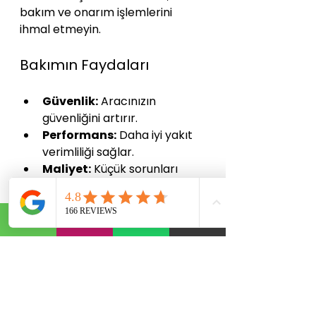
bakım ve onarım işlemlerini 
ihmal etmeyin.
Bakımın Faydaları
Güvenlik:
 Aracınızın 
güvenliğini artırır.
Performans:
 Daha iyi yakıt 
verimliliği sağlar.
Maliyet:
 Küçük sorunları 
önleyerek büyük 
masraflardan kurtarır.
Ne Zaman Bakım 
Yaptırmalısınız?
Aracınızın bakımını düzenli 
olarak yaptırmalısınız. Özellikle 