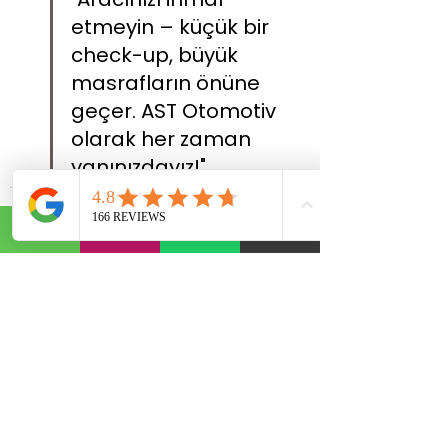
etmeyin – küçük bir 
check-up, büyük 
masrafların önüne 
geçer. AST Otomotiv 
olarak her zaman 
yanınızdayız!"
Hepsini Gör
Son Yazılar