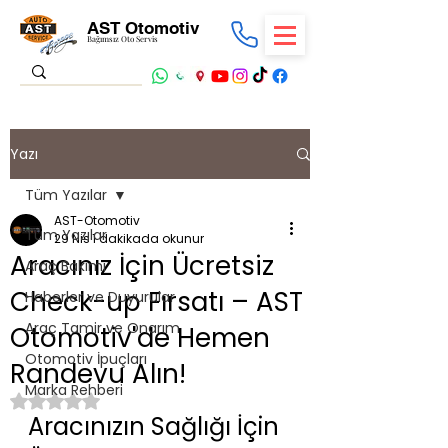
AST Otomotiv
Bağımsız Oto Servis
Yazı
Tüm Yazılar
AST-Otomotiv
Tüm Yazılar
29 Nis
1 dakikada okunur
Aracınız İçin Ücretsiz
Araç Bakımı
Check-up Fırsatı – AST
Haberler ve Duyurular
Araç Tamir ve Onarım
Otomotiv'de Hemen
Otomotiv İpuçları
Randevu Alın!
Marka Rehberi
5 üzerinden NaN yıldız
Aracınızın Sağlığı İçin 