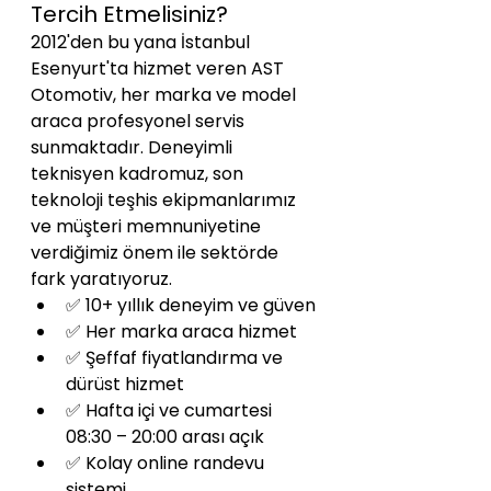
Tercih Etmelisiniz?
2012'den bu yana İstanbul 
Esenyurt'ta hizmet veren AST 
Otomotiv, her marka ve model 
araca profesyonel servis 
sunmaktadır. Deneyimli 
teknisyen kadromuz, son 
teknoloji teşhis ekipmanlarımız 
ve müşteri memnuniyetine 
verdiğimiz önem ile sektörde 
fark yaratıyoruz.
✅ 10+ yıllık deneyim ve güven
✅ Her marka araca hizmet
✅ Şeffaf fiyatlandırma ve 
dürüst hizmet
✅ Hafta içi ve cumartesi 
08:30 – 20:00 arası açık
✅ Kolay online randevu 
sistemi