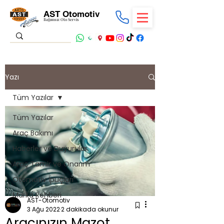
AST Otomotiv
Bağımsız Oto Servis
Yazı
Tüm Yazılar
Tüm Yazılar
Araç Bakımı
Haberler ve Duyurular
Araç Tamir ve Onarım
Otomotiv İpuçları
Marka Rehberi
AST-Otomotiv
3 Ağu 2022
2 dakikada okunur
Aracınızın Mazot