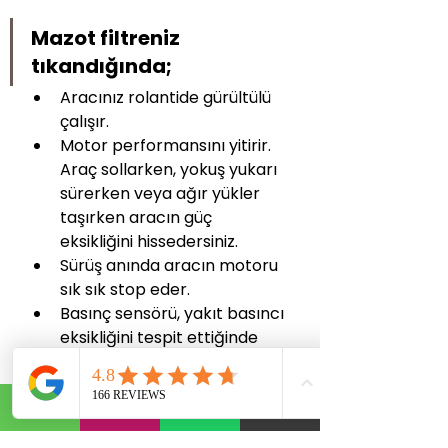
Mazot filtreniz 
tıkandığında;
Aracınız rolantide gürültülü 
çalışır.
Motor performansını yitirir. 
Araç sollarken, yokuş yukarı 
sürerken veya ağır yükler 
taşırken aracın güç 
eksikliğini hissedersiniz.
Sürüş anında aracın motoru 
sık sık stop eder.
Basınç sensörü, yakıt basıncı 
eksikliğini tespit ettiğinde 
motor ışığı yanar.
Arabanız normalden daha 
fazla egzoz dumanı üretir.
Yeni takılacak bir mazot 