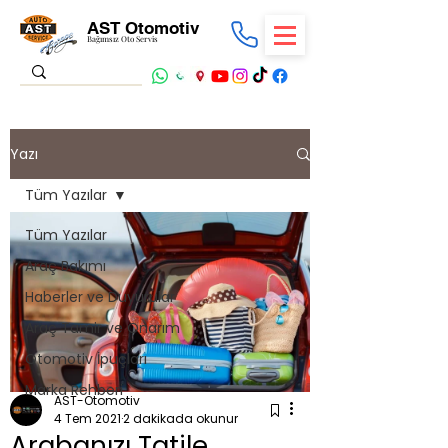
AST Otomotiv
Bağımsız Oto Servis
Yazı
Tüm Yazılar
Tüm Yazılar
Araç Bakımı
Haberler ve Duyurular
Araç Tamir ve Onarım
Otomotiv İpuçları
Marka Rehberi
AST-Otomotiv
4 Tem 2021
2 dakikada okunur
Arabanızı Tatile