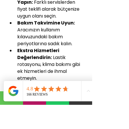
Yapın:
 Farklı servislerden 
fiyat teklifi alarak bütçenize 
uygun olanı seçin.
Bakım Takvimine Uyun:
Aracınızın kullanım 
kılavuzundaki bakım 
periyotlarına sadık kalın.
Ekstra Hizmetleri 
Değerlendirin:
 Lastik 
rotasyonu, klima bakımı gibi 
ek hizmetleri de ihmal 
etmeyin.
Bu öneriler, aracınızın uzun 
ömürlü ve sorunsuz çalışmasını 
sağlar.
Araba Bakım 