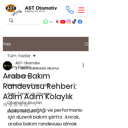
AST Otomotiv
Bağımsız Oto Servis
Yazı
Tüm Yazılar
AST-Otomotiv
Tüm Yazılar
27 Nis
3 dakikada okunur
Araba Bakım
Araç Bakımı
Randevusu Rehberi:
Haberler ve Duyurular
Araç Tamir ve Onarım
Adım Adım Kolaylık
Otomotiv İpuçları
5 üzerinden NaN yıldız
Aracınızın sağlığı ve performansı 
Marka Rehberi
için düzenli bakım şarttır. Ancak, 
araba bakım randevusu almak 