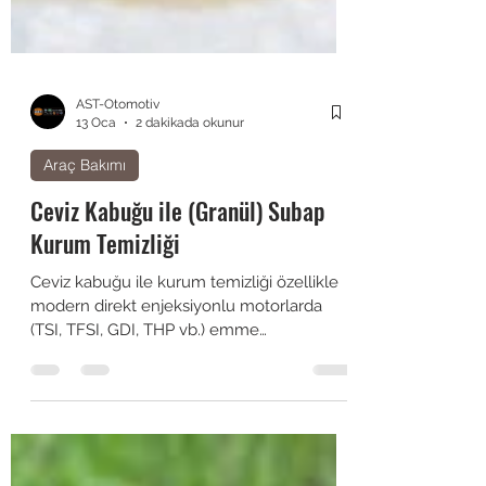
AST-Otomotiv
13 Oca
2 dakikada okunur
Araç Bakımı
Ceviz Kabuğu ile (Granül) Subap
Kurum Temizliği
Ceviz kabuğu ile kurum temizliği özellikle
modern direkt enjeksiyonlu motorlarda
(TSI, TFSI, GDI, THP vb.) emme
subaplarında ve kanallarında