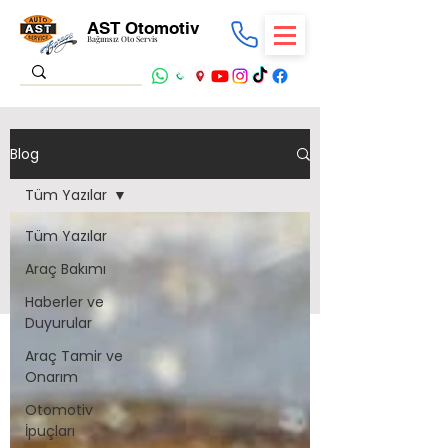
AST Otomotiv
Bağımsız Oto Servis
Blog
Tüm Yazılar
Tüm Yazılar
Araç Bakımı
Haberler ve
Duyurular
Araç Tamir ve
Onarım
Otomotiv
İpuçları