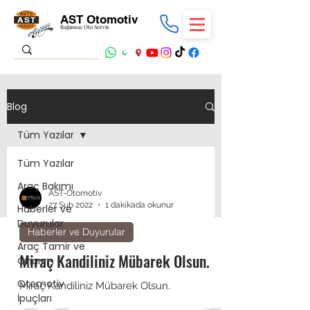
AST Otomotiv
Bağımsız Oto Servis
Blog
Tüm Yazılar
Tüm Yazılar
Araç Bakımı
AST-Otomotiv
27 Şub 2022
1 dakikada okunur
Haberler ve
Duyurular
Haberler ve Duyurular
Araç Tamir ve
Miraç Kandiliniz Mübarek Olsun.
Onarım
Otomotiv
Miraç Kandiliniz Mübarek Olsun.
İpuçları