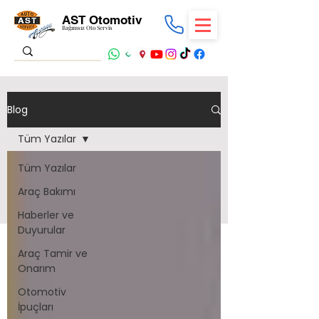
AST Otomotiv
Bağımsız Oto Servis
Blog
Tüm Yazılar
Tüm Yazılar
Araç Bakımı
Haberler ve
Duyurular
Araç Tamir ve
Onarım
Otomotiv
İpuçları