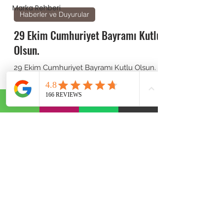
Marka Rehberi
Haberler ve Duyurular
29 Ekim Cumhuriyet Bayramı Kutlu
Olsun.
29 Ekim Cumhuriyet Bayramı Kutlu Olsun.
Abonelik Formu
Gönder
©2020, AST Otomotiv tarafından kurulmuştur. Sitemizdeki Bilgilendirme Metin, Yazı ve Yorumlar Tarafımızdan ve
Çeşitli Kaynaklardan Derlenerek Hazırlanmıştır. Hiçbir şekilde Bağlayıcılığı Yoktur. Tamir Amaçlı Kullanımından
Doğabilecek Sorunlardan Sorumlu Değiliz. Bilgilendirme Amaçlıdır.