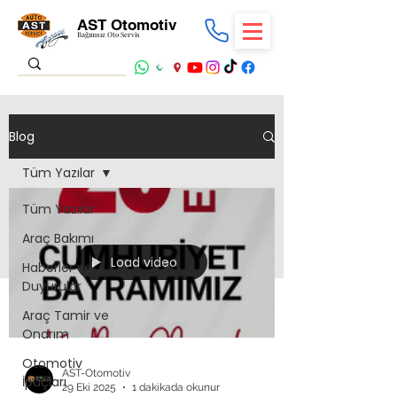
AST Otomotiv
Bağımsız Oto Servis
Blog
Tüm Yazılar
Tüm Yazılar
Araç Bakımı
Load video
Haberler ve
Duyurular
Araç Tamir ve
Onarım
Otomotiv
AST-Otomotiv
İpuçları
29 Eki 2025
1 dakikada okunur